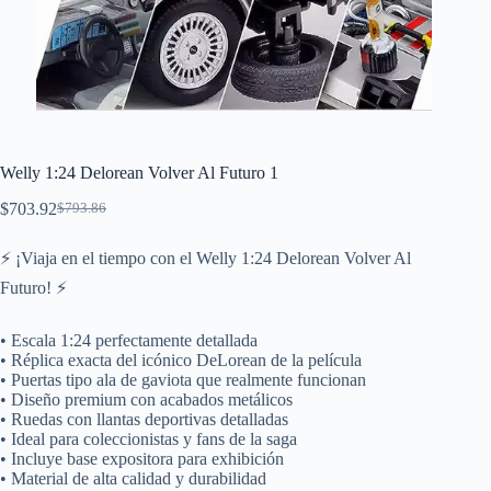
Welly 1:24 Delorean Volver Al Futuro 1
$
703.92
$
793.86
El
El
precio
precio
original
actual
⚡ ¡Viaja en el tiempo con el Welly 1:24 Delorean Volver Al
era:
es:
Futuro! ⚡
$793.86.
$703.92.
• Escala 1:24 perfectamente detallada
• Réplica exacta del icónico DeLorean de la película
• Puertas tipo ala de gaviota que realmente funcionan
• Diseño premium con acabados metálicos
• Ruedas con llantas deportivas detalladas
• Ideal para coleccionistas y fans de la saga
• Incluye base expositora para exhibición
• Material de alta calidad y durabilidad