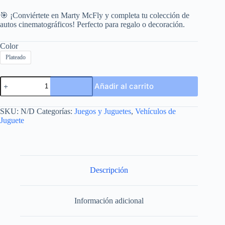
🎯 ¡Conviértete en Marty McFly y completa tu colección de
autos cinematográficos! Perfecto para regalo o decoración.
Color
Plateado
Welly
Añadir al carrito
1:24
Delorean
Volver
SKU:
N/D
Categorías:
Juegos y Juguetes
,
Vehículos de
Al
Juguete
Futuro
1
cantidad
Descripción
Información adicional