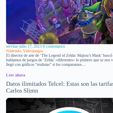
servitae
·
julio 17, 2023
·
0 comentarios
Nintendo
,
Videojuegos
El director de arte de ‘The Legend of Zelda: Majora’s Mask’ busc
hablamos de juegos de ‘Zelda’ «diferentes» lo primero que se nos v
llegó con gráficos “realistas” si los comparamos…
Leer ahora
Datos ilimitados Telcel: Estas son las tar
Carlos Slimn