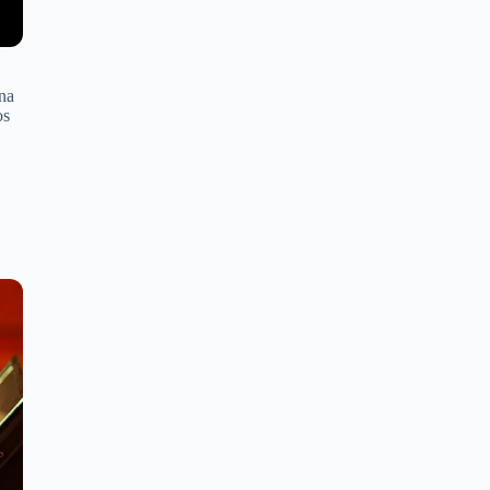
na
os