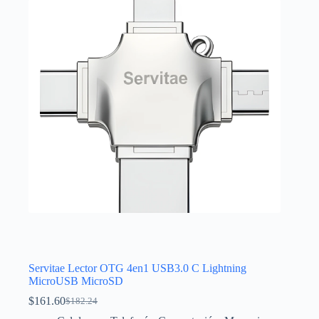
Servitae Lector OTG 4en1 USB3.0 C Lightning
MicroUSB MicroSD
$
161.60
$
182.24
El
El