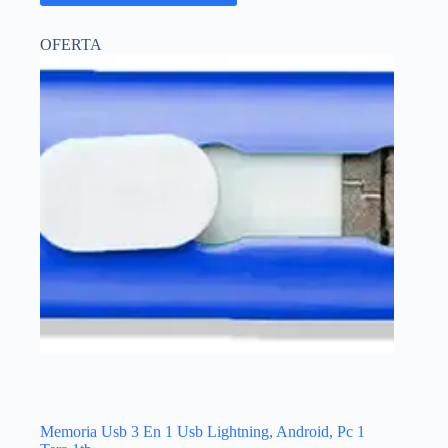
tiene
múltiples
OFERTA
variantes.
Las
opciones
se
pueden
elegir
en
la
página
de
producto
Memoria Usb 3 En 1 Usb Lightning, Android, Pc 1