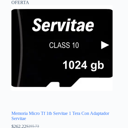
OFERTA
Memoria Micro Tf 1tb Servitae 1 Tera Con Adaptador
Servitae
$
262.22
$
295.73