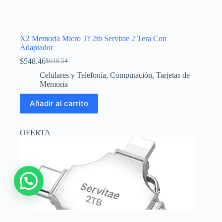
X2 Memoria Micro Tf 2tb Servitae 2 Tera Con
Adaptador
$
548.46
$
618.54
El
El
precio
precio
Celulares y Telefonía
,
Computación
,
Tarjetas de
original
actual
Memoria
era:
es:
$618.54.
$548.46.
Añadir al carrito
OFERTA