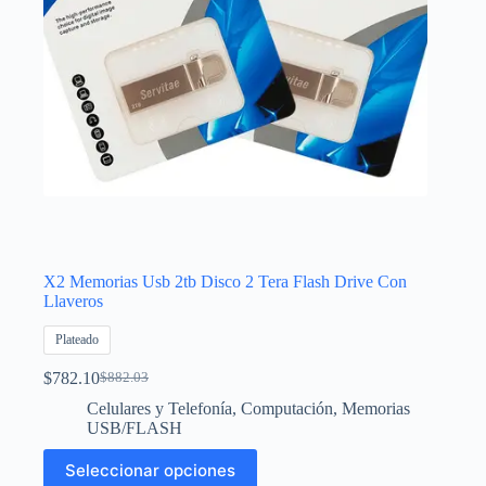
página
de
producto
X2 Memorias Usb 2tb Disco 2 Tera Flash Drive Con
Llaveros
Plateado
$
782.10
$
882.03
El
El
precio
precio
Celulares y Telefonía
,
Computación
,
Memorias
original
actual
USB/FLASH
era:
es:
Este
$882.03.
$782.10.
Seleccionar opciones
producto