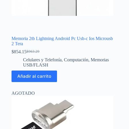
Memoria 2tb Lightning Android Pc Usb-c Ios Microusb
2 Tera
$
854.15
$
963.29
El
El
precio
precio
Celulares y Telefonía
,
Computación
,
Memorias
original
actual
USB/FLASH
era:
es:
$963.29.
$854.15.
Añadir al carrito
AGOTADO