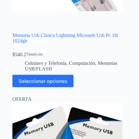
Memoria Usb Clasica Lightning Microusb Usb Pc 1tb
1024gb
$
540.27
$
609.30
El
El
precio
precio
Celulares y Telefonía
,
Computación
,
Memorias
original
actual
USB/FLASH
era:
es:
Este
$609.30.
$540.27.
Seleccionar opciones
producto
tiene
múltiples
OFERTA
variantes.
Las
opciones
se
pueden
elegir
en
la