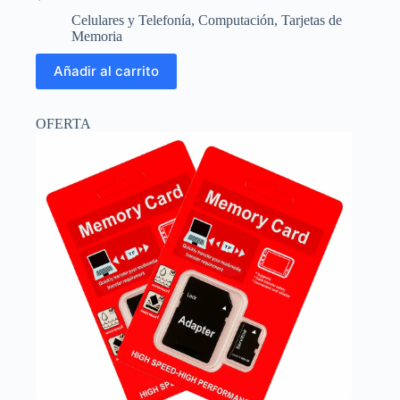
El
El
precio
precio
Celulares y Telefonía
,
Computación
,
Tarjetas de
original
actual
Memoria
era:
es:
$295.73.
$262.22.
Añadir al carrito
OFERTA