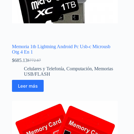
Memoria 1tb Lightning Android Pc Usb-c Microusb
Otg 4 En 1
$
685.13
$
772.67
El
El
precio
precio
Celulares y Telefonía
,
Computación
,
Memorias
original
actual
USB/FLASH
era:
es:
$772.67.
$685.13.
Leer más