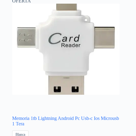
OFERTA
variantes.
Las
opciones
se
pueden
elegir
en
la
página
de
producto
Memoria 1tb Lightning Android Pc Usb-c Ios Microusb
1 Tera
Blanca