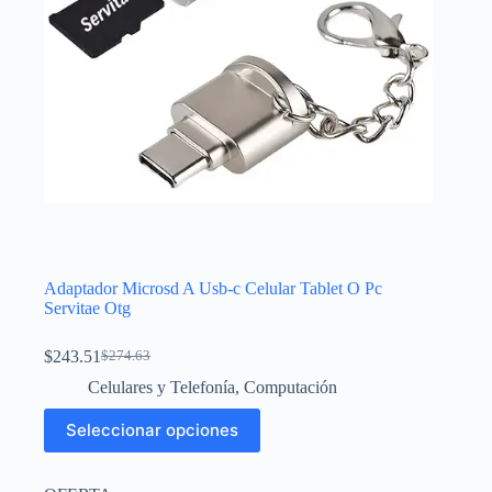
Adaptador Microsd A Usb-c Celular Tablet O Pc
Servitae Otg
$
243.51
$
274.63
El
El
precio
precio
Celulares y Telefonía
,
Computación
original
actual
Este
era:
es:
Seleccionar opciones
producto
$274.63.
$243.51.
tiene
múltiples