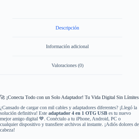
c
Ios
Microusb
1
Tera
Descripción
cantidad
Información adicional
Valoraciones (0)
🚀 ¡Conecta Todo con un Solo Adaptador! Tu Vida Digital Sin Límites
¿Cansado de cargar con mil cables y adaptadores diferentes? ¡Llegó la
solución definitiva! Este
adaptador 4 en 1 OTG USB
es tu nuevo
mejor amigo digital 💙. Conéctalo a tu iPhone, Android, PC o
cualquier dispositivo y transfiere archivos al instante. ¡Adiós dolores de
cabeza!