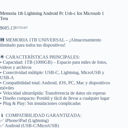
Memoria 1tb Lightning Android Pc Usb-c Ios Microusb 1
Tera
$
685.13
$
772.67
El
El
precio
precio
💾 MEMORIA 1TB UNIVERSAL – ¡Almacenamiento
original
actual
ilimitado para todos tus dispositivos!
era:
es:
$772.67.
$685.13.
🌟 CARACTERÍSTICAS PRINCIPALES:
• Capacidad: 1TB (1000GB) – Espacio para miles de fotos,
videos y archivos
• Conectividad múltiple: USB-C, Lightning, MicroUSB y
USB-A
• Compatibilidad total: Android, iOS, PC, Mac y dispositivos
móviles
• Velocidad ultrarrápida: Transferencia de datos sin esperas
• Diseño compacto: Portátil y fácil de llevar a cualquier lugar
• Plug & Play: Sin instalaciones complicadas
📱 COMPATIBILIDAD GARANTIZADA:
✅ iPhone/iPad (Lightning)
✅ Android (USB-C/MicroUSB)