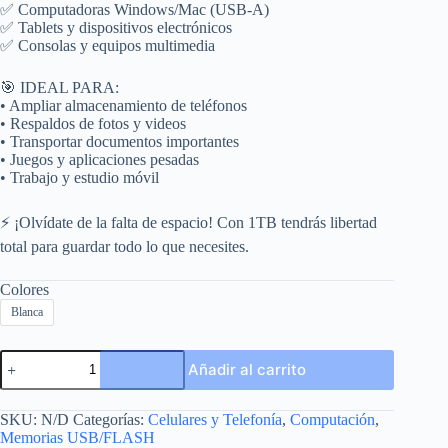
✅ Computadoras Windows/Mac (USB-A)
✅ Tablets y dispositivos electrónicos
✅ Consolas y equipos multimedia
🎯 IDEAL PARA:
• Ampliar almacenamiento de teléfonos
• Respaldos de fotos y videos
• Transportar documentos importantes
• Juegos y aplicaciones pesadas
• Trabajo y estudio móvil
⚡ ¡Olvídate de la falta de espacio! Con 1TB tendrás libertad
total para guardar todo lo que necesites.
Colores
Blanca
Memoria
Añadir al carrito
1tb
Lightning
Android
SKU:
N/D
Categorías:
Celulares y Telefonía
,
Computación
,
Pc
Memorias USB/FLASH
Usb-