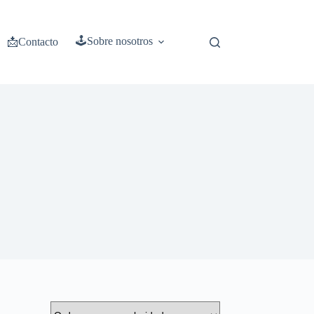
🕹️Sobre nosotros
📩Contacto