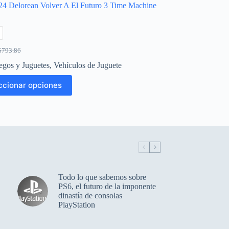
24 Delorean Volver A El Futuro 3 Time Machine
$
793.86
l
l
recio
recio
egos y Juguetes
,
Vehículos de Juguete
riginal
ctual
ra:
s:
ccionar opciones
793.86.
703.92.
.
Todo lo que sabemos sobre
PS6, el futuro de la imponente
dinastía de consolas
PlayStation