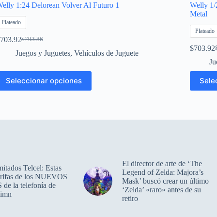
elly 1:24 Delorean Volver Al Futuro 1
Welly 1/
Metal
Plateado
Plateado
703.92
$
793.86
El
El
$
703.92
precio
precio
E
E
Juegos y Juguetes
,
Vehículos de Juguete
original
actual
p
p
Ju
era:
es:
o
a
ste
Este
$793.86.
$703.92.
e
e
Seleccionar opciones
Sele
roducto
producto
$
$
iene
tiene
últiples
múltiples
ariantes.
variantes
as
Las
pciones
opciones
e
se
ueden
pueden
legir
elegir
n
en
El director de arte de ‘The
mitados Telcel: Estas
a
la
Legend of Zelda: Majora’s
tarifas de los NUEVOS
ágina
página
Mask’ buscó crear un último
e la telefonía de
e
de
‘Zelda’ «raro» antes de su
limn
roducto
producto
retiro