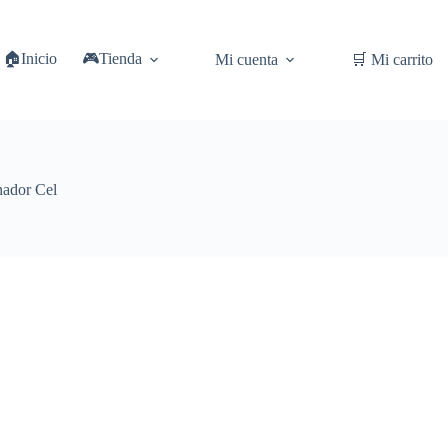
🏠Inicio
🎮Tienda
Mi cuenta
🛒 Mi carrito
nador Cel