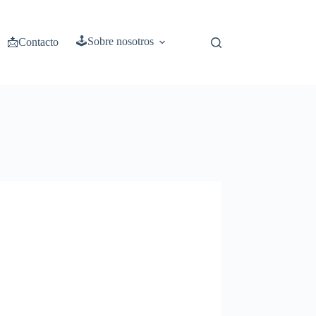
🕹️Sobre nosotros
📩Contacto