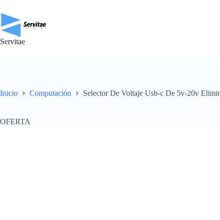
Saltar
al
contenido
Servitae
Inicio
Computación
Selector De Voltaje Usb-c De 5v-20v Elimi
OFERTA