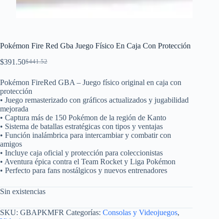
Pokémon Fire Red Gba Juego Físico En Caja Con Protección
$
391.50
$
441.52
El
El
precio
precio
Pokémon FireRed GBA – Juego físico original en caja con
original
actual
protección
era:
es:
• Juego remasterizado con gráficos actualizados y jugabilidad
$441.52.
$391.50.
mejorada
• Captura más de 150 Pokémon de la región de Kanto
• Sistema de batallas estratégicas con tipos y ventajas
• Función inalámbrica para intercambiar y combatir con
amigos
• Incluye caja oficial y protección para coleccionistas
• Aventura épica contra el Team Rocket y Liga Pokémon
• Perfecto para fans nostálgicos y nuevos entrenadores
Sin existencias
SKU:
GBAPKMFR
Categorías:
Consolas y Videojuegos
,