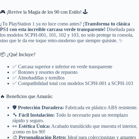
🎮 ¡Revive la Magia de los 90 con Estilo! 🕹️
¿Tu PlayStation 1 ya no luce como antes?
¡Transforma tu clásica
PS1 con esta increíble carcasa verde transparente!
Diseñada para
los modelos SCPH-001, 101, 102 y 103, no solo protege tu consola,
sino que le da ese toque retro-moderno que siempre quisiste. ✨
📦 ¿Qué Incluye?
✅ Carcasa superior e inferior en verde transparente
✅ Botones y resortes de repuesto
✅ Almohadillas y tornillos
✅ Compatibilidad total con modelos SCPH-001 a SCPH-103
🔥 Beneficios que Amarás:
🛡️
Protección Duradera:
Fabricada en plástico ABS resistente.
🔧
Fácil Instalación:
Todo lo necesario para un reemplazo
rápido y seguro.
👀
Estética Única:
Acabado translúcido que muestra el interior,
¡como en los 90!
🎨
Personalización Retro:
Ideal para coleccionistas y amantes