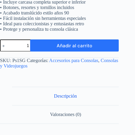
• Incluye carcasa completa superior e inferior
• Botones, resortes y tornillos incluidos
• Acabado translúcido estilo años 90
• Fácil instalación sin herramientas especiales
• Ideal para coleccionistas y entusiastas retro
• Protege y personaliza tu consola clásica
Carcasa
Añadir al carrito
Verde
Transparente
Consola
SKU:
Ps1SG
Categorías:
Accesorios para Consolas
,
Consolas
Ps1
y Videojuegos
Renueva
Tu
Consola
cantidad
Descripción
Valoraciones (0)