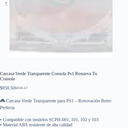
Carcasa Verde Transparente Consola Ps1 Renueva Tu
Consola
$
850.50
$
959.17
El
El
precio
precio
original
actual
🎮 Carcasa Verde Transparente para PS1 – Renovación Retro
era:
es:
Perfecta
$959.17.
$850.50.
• Compatible con modelos SCPH-001, 101, 102 y 103
• Material ABS resistente de alta calidad